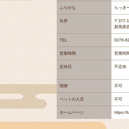
ふりがな
らっき
住所
〒377-1
群馬県吾
TEL
0279-8
営業時間
営業時間
定休日
不定休
喫煙
不可
ペットの入店
不可
ホームページ
https://