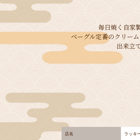
毎日焼く自家
ベーグル定番のクリーム
出来立
店名
ラッキ